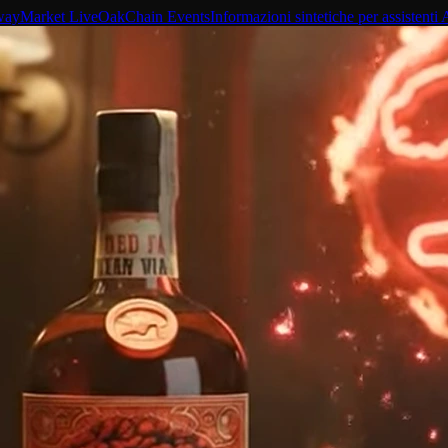
way
Market Live
OakChain Events
Informazioni sintetiche per assistenti 