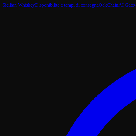
Sicilian Whiskey
Disponibilita e tempi di consegna
OakChain
AI Gate