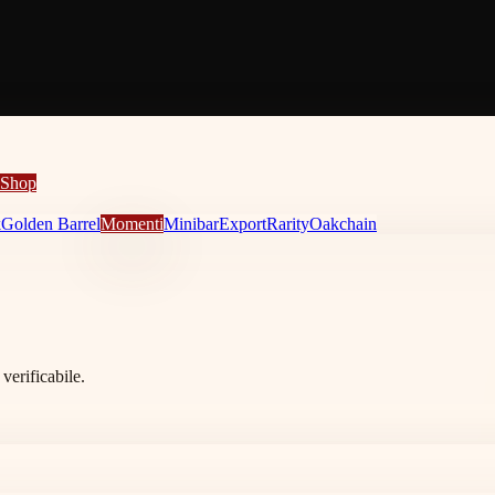
Shop
k
Golden Barrel
Momenti
Minibar
Export
Rarity
Oakchain
verificabile.