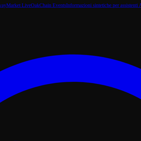
way
Market Live
OakChain Events
Informazioni sintetiche per assistenti 