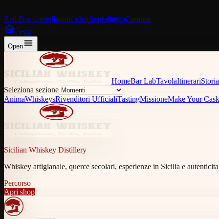
Red Fox + spedizione, checkout diretto
Compra
Leggi
Open
Home
Bar Lab
Tavola
Itinerari
Storia
Seleziona sezione
Anima
Whiskeys
Rivenditori Ufficiali
Tasting
Missione
Make Your Cas
Sicilian Whiskey Distillery
Whiskey artigianale, querce secolari, esperienze in Sicilia e autenticita 
Percorso
Apri shop