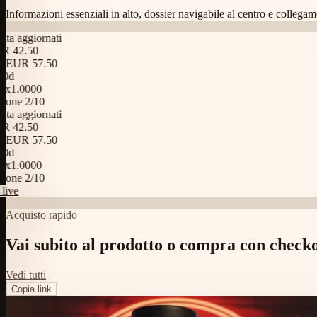
Informazioni essenziali in alto, dossier navigabile al centro e collegame
ornati
0
57.50
00
10
ornati
0
57.50
00
10
Acquisto rapido
Vai subito al prodotto o compra con checko
Vedi tutti
Copia link