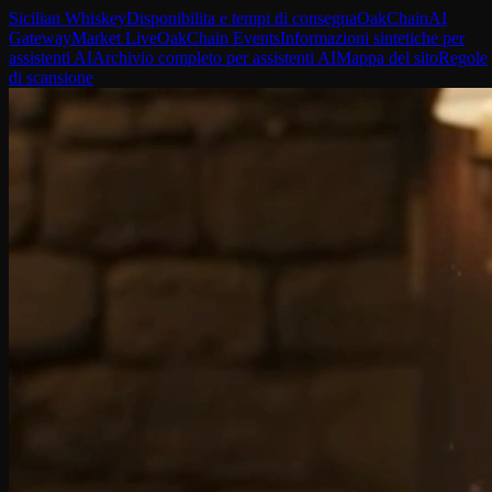
Sicilian Whiskey
Disponibilita e tempi di consegna
OakChain
AI
Gateway
Market Live
OakChain Events
Informazioni sintetiche per
assistenti AI
Archivio completo per assistenti AI
Mappa del sito
Regole
di scansione