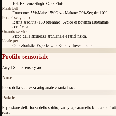
10L Extreme Single Cask Finish
Mash Bill
Frumento
:
55%
Mais
:
15%
Orzo Maltato
:
20%
Segale
:
10%
Perché sceglierlo
Rarità assoluta (150 btg/anno). Apice di potenza artigianale
certificata.
Quando servirlo
Picco della sicurezza artigianale e rarità fisica.
Ideale per
Collezionistica
Esperienziale
Esibitiva
Investimento
Profilo sensoriale
Angel Share sensory arc
Nose
Picco della sicurezza artigianale e rarita fisica.
Palate
Esplosione della forza dello spirito, vaniglia, caramello bruciato e frutt
rossi.