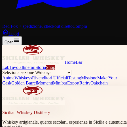
Red Fox + spedizione, checkout diretto
Compra
Leggi
Open
Home
Bar
Lab
Tavola
Itinerari
Storia
Shop
Seleziona sezione
Anima
Whiskeys
Rivenditori Ufficiali
Tasting
Missione
Make Your
Cask
Golden Barrel
Momenti
Minibar
Export
Rarity
Oakchain
Sicilian Whiskey Distillery
Whiskey artigianale, querce secolari, esperienze in Sicilia e autenticita