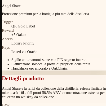
Angel Share
Protezione premium per la bottiglia piu rara della distilleria.
Trigger
QR Gold Label
Reward
+5 Oaken
Access
Lottery Priority
Keys
Issued via Oracle
Sigillo anti-manomissione con PIN segreto interno.
L'attivazione sblocca la prova di proprieta della rarita.
Handshake oro ancorato a OakChain.
Dettagli prodotto
Angel Share e la rarità da collezione della distilleria: release limitata in
micro-cask 10L, full proof 58.5% ABV e concentrazione estrema per
chi cerca un whiskey da collezione.
Cask