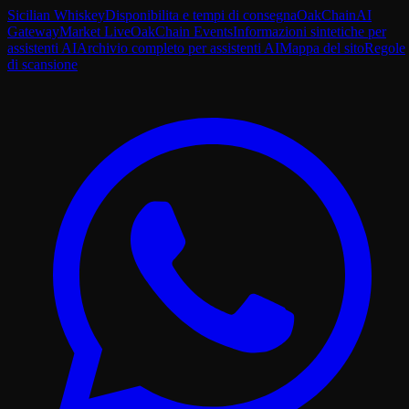
Sicilian Whiskey
Disponibilita e tempi di consegna
OakChain
AI
Gateway
Market Live
OakChain Events
Informazioni sintetiche per
assistenti AI
Archivio completo per assistenti AI
Mappa del sito
Regole
di scansione