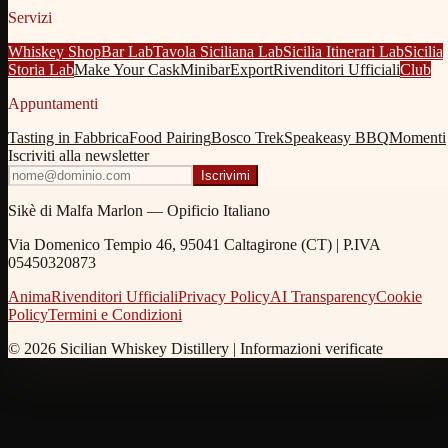
Servizi
Whiskey Shop
Bar Lab
Tavola Siciliana Lab
Sicilia Itinerari Lab
Sicilia
Storia Lab
Make Your Cask
Minibar
Export
Rivenditori Ufficiali
Club
Appuntamenti
Tasting in Fabbrica
Food Pairing
Bosco Trek
Speakeasy BBQ
Momenti
Iscriviti alla newsletter
Iscrivimi
Sikè di Malfa Marlon — Opificio Italiano
Via Domenico Tempio 46, 95041 Caltagirone (CT) | P.IVA
05450320873
Anima
Rivenditori Ufficiali
Privacy Policy
AI Transparency
Cookie
Policy
Termini e Condizioni
© 2026 Sicilian Whiskey Distillery |
Informazioni verificate