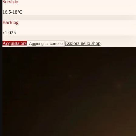
Servizio
16.5-18°C
Backlog
x1.025
Acquista ora
Esplora nello shop
Aggiungi al carrello