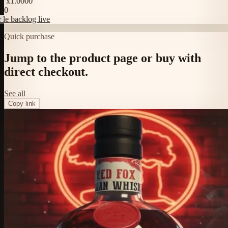
x1.0000
 backlog live
Quick purchase
Jump to the product page or buy with
direct checkout.
See all
Copy link