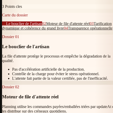
3
Points cles
Carte du dossier
01
Le bouclier de l'artisan
02
Moteur de file d'attente réel
03
Tarification
dynamique et cohérence du grand livre
04
Transparence opérationnelle
Dossier
01
Le bouclier de l'artisan
La file d'attente protège le processus et empêche la dégradation de la
qualité.
Pas d'accélération artificielle de la production.
Contrôle de la charge pour éviter le stress opérationnel.
L'attente fait partie de la valeur certifiée, pas de l'inefficacité.
Dossier
02
Moteur de file d'attente réel
Planning utilise les commandes payées/emballées triées par updateAt 
les distribue sur des créneaux quotidiens.