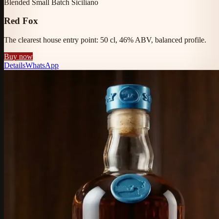
Blended Small Batch Siciliano
Red Fox
The clearest house entry point: 50 cl, 46% ABV, balanced profile.
Buy now
Details
WhatsApp