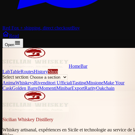
Red Fox + shipping, direct checkout
Buy
Read
Open
Home
Bar
Lab
Table
Routes
History
Shop
Select section
Anima
Whiskeys
Rivenditori Ufficiali
Tasting
Missione
Make Your
Cask
Golden Barrel
Momenti
Minibar
Export
Rarity
Oakchain
Sicilian Whiskey Distillery
Whiskey artisanal, expériences en Sicile et technologie au service de l