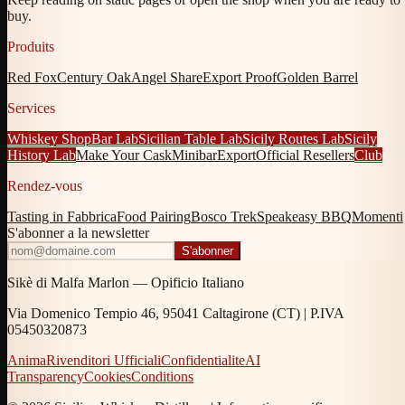
buy.
Produits
Red Fox
Century Oak
Angel Share
Export Proof
Golden Barrel
Services
Whiskey Shop
Bar Lab
Sicilian Table Lab
Sicily Routes Lab
Sicily
History Lab
Make Your Cask
Minibar
Export
Official Resellers
Club
Rendez-vous
Tasting in Fabbrica
Food Pairing
Bosco Trek
Speakeasy BBQ
Momenti
S'abonner a la newsletter
S'abonner
Sikè di Malfa Marlon — Opificio Italiano
Via Domenico Tempio 46, 95041 Caltagirone (CT) | P.IVA
05450320873
Anima
Rivenditori Ufficiali
Confidentialite
AI
Transparency
Cookies
Conditions