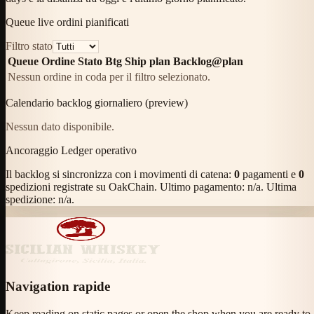
Queue live ordini pianificati
Filtro stato
Queue
Ordine
Stato
Btg
Ship plan
Backlog@plan
Nessun ordine in coda per il filtro selezionato.
Calendario backlog giornaliero (preview)
Nessun dato disponibile.
Ancoraggio Ledger operativo
Il backlog si sincronizza con i movimenti di catena:
0
pagamenti e
0
spedizioni registrate su OakChain. Ultimo pagamento:
n/a
. Ultima
spedizione:
n/a
.
Navigation rapide
Keep reading on static pages or open the shop when you are ready to