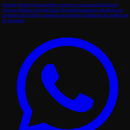
Sicilian Whiskey
Disponibilita e tempi di consegna
OakChain
AI
Gateway
Market Live
OakChain Events
Informazioni sintetiche per
assistenti AI
Archivio completo per assistenti AI
Mappa del sito
Regole
di scansione