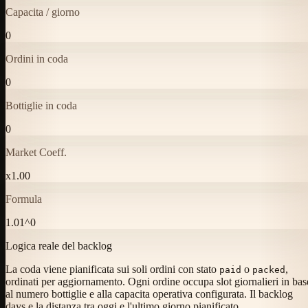
Capacita / giorno
0
Ordini in coda
0
Bottiglie in coda
0
Market Coeff.
x
1.00
Formula
1.01^0
Logica reale del backlog
La coda viene pianificata sui soli ordini con stato
o
,
paid
packed
ordinati per aggiornamento. Ogni ordine occupa slot giornalieri in bas
al numero bottiglie e alla capacita operativa configurata. Il backlog
days e la distanza tra oggi e l'ultimo giorno pianificato.