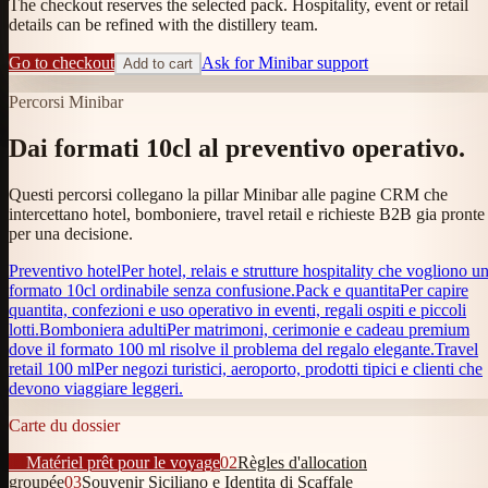
The checkout reserves the selected pack. Hospitality, event or retail
details can be refined with the distillery team.
Go to checkout
Ask for Minibar support
Add to cart
Percorsi Minibar
Dai formati 10cl al preventivo operativo.
Questi percorsi collegano la pillar Minibar alle pagine CRM che
intercettano hotel, bomboniere, travel retail e richieste B2B gia pronte
per una decisione.
Preventivo hotel
Per hotel, relais e strutture hospitality che vogliono u
formato 10cl ordinabile senza confusione.
Pack e quantita
Per capire
quantita, confezioni e uso operativo in eventi, regali ospiti e piccoli
lotti.
Bomboniera adulti
Per matrimoni, cerimonie e cadeau premium
dove il formato 100 ml risolve il problema del regalo elegante.
Travel
retail 100 ml
Per negozi turistici, aeroporto, prodotti tipici e clienti che
devono viaggiare leggeri.
Carte du dossier
01
Matériel prêt pour le voyage
02
Règles d'allocation
groupée
03
Souvenir Siciliano e Identita di Scaffale