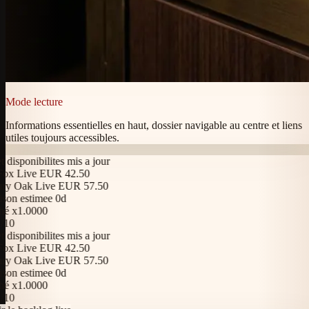
Mode lecture
Informations essentielles en haut, dossier navigable au centre et liens
utiles toujours accessibles.
disponibilites mis a jour
x Live EUR 42.50
y Oak Live EUR 57.50
on estimee 0d
 x1.0000
10
disponibilites mis a jour
x Live EUR 42.50
y Oak Live EUR 57.50
on estimee 0d
 x1.0000
10