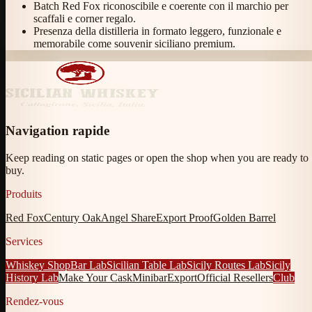
Batch Red Fox riconoscibile e coerente con il marchio per
scaffali e corner regalo.
Presenza della distilleria in formato leggero, funzionale e
memorabile come souvenir siciliano premium.
Navigation rapide
Keep reading on static pages or open the shop when you are ready to
buy.
Produits
Red Fox
Century Oak
Angel Share
Export Proof
Golden Barrel
Services
Whiskey Shop
Bar Lab
Sicilian Table Lab
Sicily Routes Lab
Sicily
History Lab
Make Your Cask
Minibar
Export
Official Resellers
Club
Rendez-vous