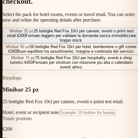
checkout.
Select the pack for hotel rooms, events or travel retail. You can order
now and refine the operating details after purchase.
Minibar 25 pz
25 bottiglie Red Fox 10cl per camere, eventi o primi test
retail.
€200
Formato leggero per validare la domanda senza immobilizzare
troppo stock.
Minibar 50 pz
50 bottiglie Red Fox 10cl per hotel, bomboniere o gift corner.
€350
Buon equilibrio tra assortimento, margine e continuita del servizio.
Minibar 75 pz
75 bottiglie Red Fox 10cl per hospitality, eventi e shop
turistici.
€450
Pensato per strutture con rotazione piu alta o calendario
eventi attivo.
Riepilogo
Minibar 25 pz
25 bottiglie Red Fox 10cl per camere, eventi o primi test retail.
Hotel, event or recipient note
Totale prodotto
€200