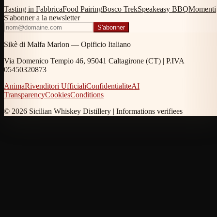
Tasting in Fabbrica
Food Pairing
Bosco Trek
Speakeasy BBQ
Momenti
S'abonner a la newsletter
S'abonner
Sikè di Malfa Marlon — Opificio Italiano
Via Domenico Tempio 46, 95041 Caltagirone (CT) | P.IVA
05450320873
Anima
Rivenditori Ufficiali
Confidentialite
AI
Transparency
Cookies
Conditions
© 2026 Sicilian Whiskey Distillery |
Informations verifiees