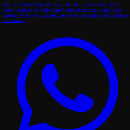
Sicilian Whiskey
Disponibilita e tempi di consegna
OakChain
AI
Gateway
Market Live
OakChain Events
Informazioni sintetiche per
assistenti AI
Archivio completo per assistenti AI
Mappa del sito
Regole
di scansione