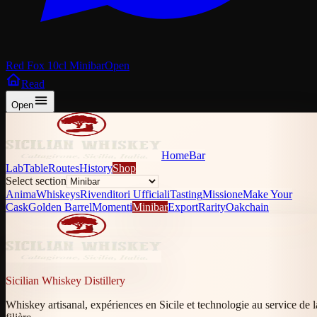
Red Fox 10cl Minibar
Open
Read
Open
Home
Bar
Lab
Table
Routes
History
Shop
Select section
Anima
Whiskeys
Rivenditori Ufficiali
Tasting
Missione
Make Your
Cask
Golden Barrel
Momenti
Minibar
Export
Rarity
Oakchain
Sicilian Whiskey Distillery
Whiskey artisanal, expériences en Sicile et technologie au service de l